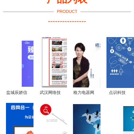
PRODUCT
----------------
盐城辰娇信
武汉网络技
格力电器网
点识科技
息技术 网
术推广 专
络营销与网
新开网店如
络技术推广
业公司如何
络技术推广
何运用网络
的创新引擎
助力企业实
整合方案
技术推广及
现长效维护
核心注意事