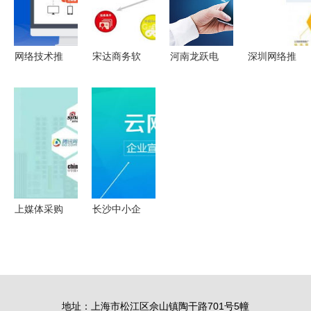
与增长
项
网络技术推
宋达商务软
河南龙跃电
深圳网络推
广 数字化
件技术培训
子商务 解
广新思路
时代的营销
推广中心
码电商时代
技术驱动下
新引擎
赋能人才，
文化创意产
的高效获客
驱动数字化
品营销新思
策略
转型
路与网络技
术推广策略
上媒体采购
长沙中小企
网 低成本
业的数字化
高效推广，
转型伙伴
网络技术推
宇善网络科
广新路径
技的技术推
地址：上海市松江区佘山镇陶干路701号5幢